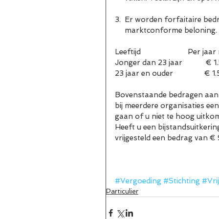
3.  Er worden forfaitaire bed
     marktconforme beloning.
Leeftijd                        P
Jonger dan 23 jaar            € 1.500  
23 jaar en ouder                € 1.500 
Bovenstaande bedragen aan vr
bij meerdere organisaties een
gaan of u niet te hoog uitkom
Heeft u een bijstandsuitkerin
vrijgesteld een bedrag van €
#Vergoeding
#Stichting
#Vri
Particulier