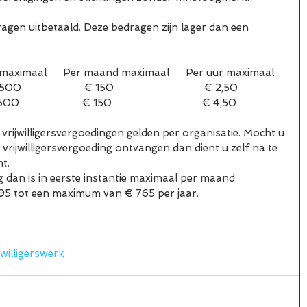
ragen uitbetaald. Deze bedragen zijn lager dan een 
er jaar maximaal      Per maand maximaal      Per uur maximaal
                     € 150                                 € 2,50
                      € 150                                 € 4,50
ijwilligersvergoedingen gelden per organisatie. Mocht u 
 vrijwilligersvergoeding ontvangen dan dient u zelf na te 
t.
g dan is in eerste instantie maximaal per maand 
 95 tot een maximum van € 765 per jaar.
jwilligerswerk