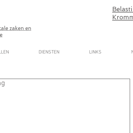
Belast
Kromm
scale zaken en
e
LLEN
DIENSTEN
LINKS
ng